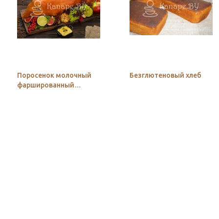
Поросенок молочный
Безглютеновый хлеб
фаршированный
гречкой с грибами и
луком