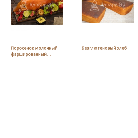
Поросенок молочный
Безглютеновый хлеб
фаршированный
гречкой с грибами и
луком