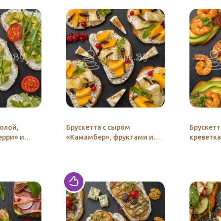
колой,
Брускетта с сыром
Брускетт
рри» и
«Камамбер», фруктами и
креветка
ванильным кремом
соусом «