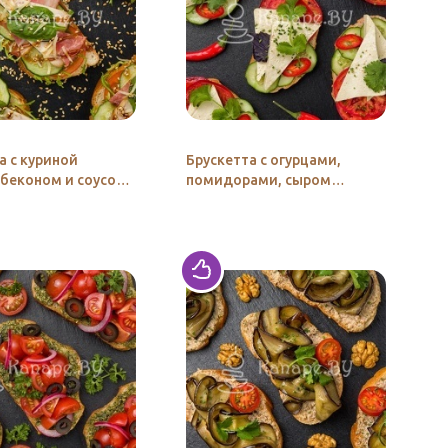
а с куриной
Брускетта с огурцами,
 беконом и соусом
помидорами, сыром
и»
«Брынза» и чесночным
соусом