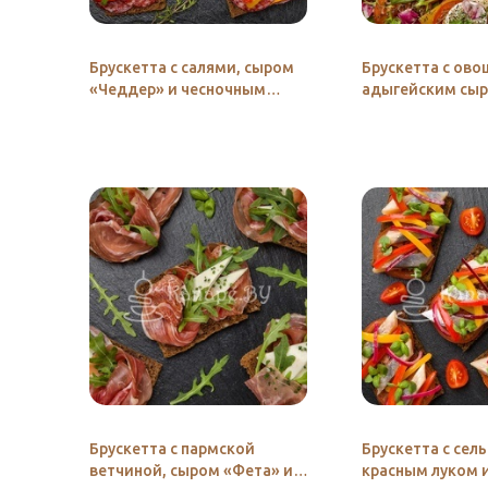
Брускетта с салями, сыром
Брускетта с ов
«Чеддер» и чесночным
адыгейским сы
соусом
Брускетта с пармской
Брускетта с сел
ветчиной, сыром «Фета» и
красным луком 