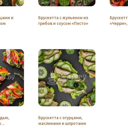
ощами и
Брускетта с жульеном из
Брускетт
ром
грибов и соусом «Песто»
«Черри»,
соусом «
ьдью,
Брускетта с огурцами,
и
маслинами и шпротами