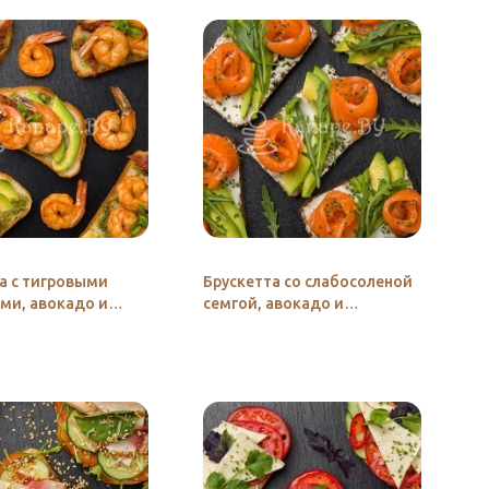
а с тигровыми
Брускетта со слабосоленой
ми, авокадо и
семгой, авокадо и
Песто»
сливочным сыром