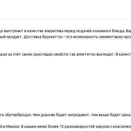
цем
юдо выступает в качестве аперитива перед подачей основного блюда. В
омый продукт. Доставка брускетты – это возможность элементарно ор
рая за счёт своих хрустящих свойств так аппетитно выглядит. В качес
ого «бутерброда». Чем дороже будет ингредиент, тем выше будет цена
 в Минске. В нашем меню более 15 разновидностей закуски с классическ