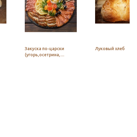
Закуска по-царски
Луковый хлеб
(угорь,осетрина,
лосось)