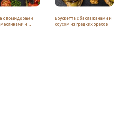
а с помидорами
Брускетта с баклажанами и
 маслинами и
соусом из грецких орехов
Песто»