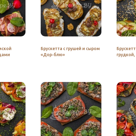
мской
Брускетта с грушей и сыром
Брускетт
щами
«Дор-блю»
грудкой,
«Терияк