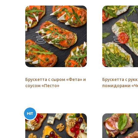
Брускетта с сыром «Фета» и
Брускетта с рук
соусом «Песто»
помидорами «Че
авокадо