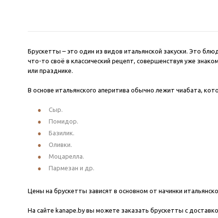
чесночным соусом
болгарским пер
Брускетты – это один из видов итальянской закуски. Это бл
что-то своё в классический рецепт, совершенствуя уже знак
или празднике.
В основе итальянского аперитива обычно лежит чиабата, кото
Сыр.
Помидор.
Базилик.
Оливки.
Моцарелла.
Пармезан и др.
Цены на брускетты зависят в основном от начинки итальянск
На сайте kanape.by вы можете заказать брускетты с доставкой