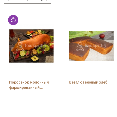
Поросенок молочный
Безглютеновый хлеб
фаршированный
гречкой с грибами и
луком