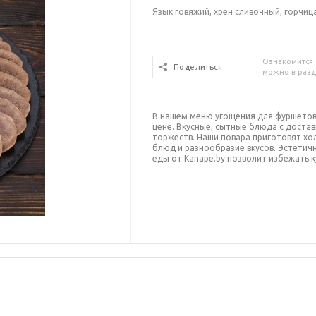
Язык говяжий, хрен сливочный, горчиц
Ознакомится 
Поделиться
можно в раз
В нашем меню угощения для фуршетов
цене. Вкусные, сытные блюда с доста
торжеств.
Наши повара приготовят
хо
блюд и разнообразие вкусов. Эстетич
еды от Kanape.by позволит избежать к