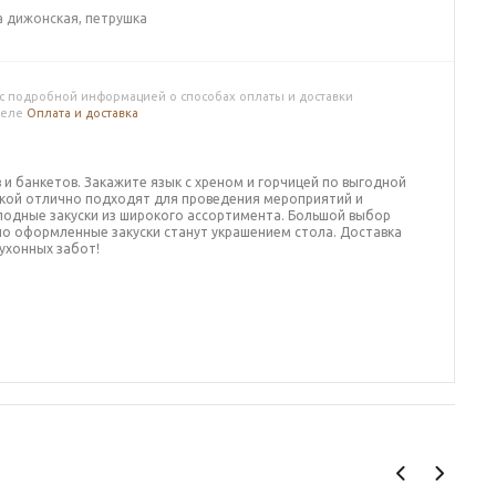
а дижонская, петрушка
с подробной информацией о способах оплаты и доставки
деле
Оплата и доставка
 и банкетов. Закажите
язык с хреном и горчицей
по выгодной
вкой отлично подходят для проведения мероприятий и
лодные закуски
из широкого ассортимента.
Большой выбор
но оформленные закуски станут украшением стола. Доставка
ухонных забот!