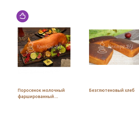
Поросенок молочный
Безглютеновый хлеб
фаршированный
гречкой с грибами и
луком