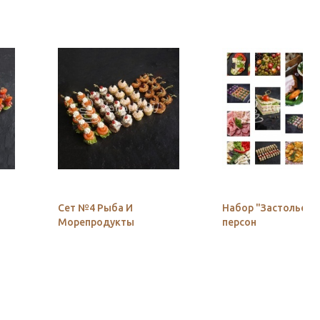
Сет №4 Рыба И
Набор "Застолье" 2
Морепродукты
персон