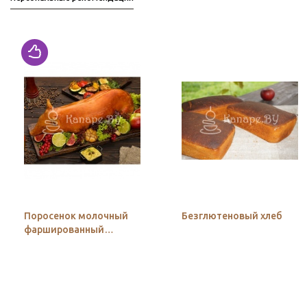
Поросенок молочный
Безглютеновый хлеб
фаршированный
гречкой с грибами и
луком