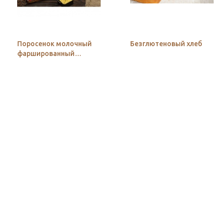
Поросенок молочный
Безглютеновый хлеб
фаршированный
гречкой с грибами и
луком